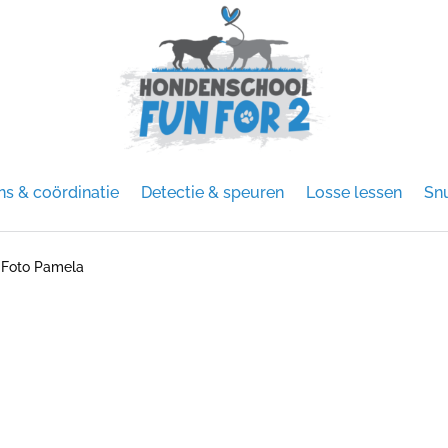
ns & coördinatie
Detectie & speuren
Losse lessen
Snu
»
Foto Pamela