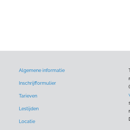
Algemene informatie
Inschrijfformulier
(
Tarieven
Lestijden
Locatie