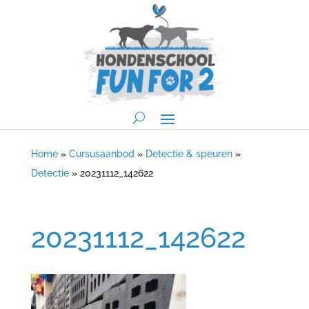
Home
»
Cursusaanbod
»
Detectie & speuren
»
Detectie
»
20231112_142622
20231112_142622